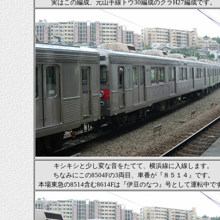
実はこの編成、元山手線トウ30編成のクラH27編成です。
キシキシと少し変な音をたてて、横浜線に入線します。
ちなみにこの8504Fの3両目、車番が『８５１４』です。
本場東急の8514含む8614Fは『伊豆のなつ』号として運転中で